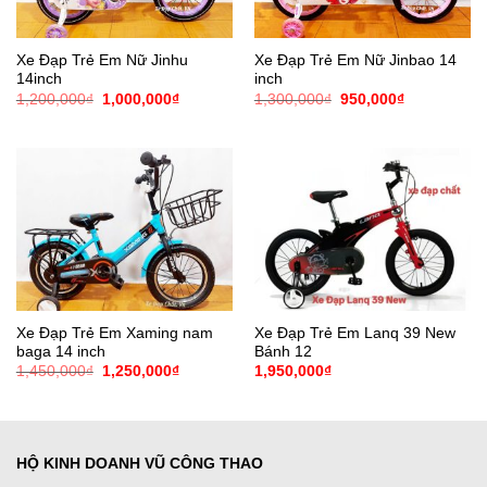
Xe Đạp Trẻ Em Nữ Jinhu
Xe Đạp Trẻ Em Nữ Jinbao 14
14inch
inch
Giá
Giá
Giá
Giá
1,200,000
₫
1,000,000
₫
1,300,000
₫
950,000
₫
gốc
hiện
gốc
hiện
là:
tại
là:
tại
1,200,000₫.
là:
1,300,000₫.
là:
1,000,000₫.
950,000₫.
Xe Đạp Trẻ Em Xaming nam
Xe Đạp Trẻ Em Lanq 39 New
baga 14 inch
Bánh 12
Giá
Giá
1,450,000
₫
1,250,000
₫
1,950,000
₫
gốc
hiện
là:
tại
1,450,000₫.
là:
1,250,000₫.
HỘ KINH DOANH VŨ CÔNG THAO