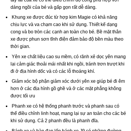
dáng ngồi của bé và gấp gọn rất dễ dàng.
Khung xe được đúc từ hợp kim Magie có khả năng
chịu lực và va chạm cao khi sử dụng. Thiết kế dạng
cong và bo tròn các cạnh an toàn cho bé. Bề mặt thân
xe được phun sơn tĩnh điện đảm bảo độ bền màu theo
thời gian.
Yên xe chất liệu cao su mềm, có rãnh xẻ dọc yên mang
lại cảm giác thoải mái nhất khi ngồi, tránh trơn trượt khi
đi ở địa hình dốc và có các lỗ thoáng khí.
Giảm xóc bộ phận giảm xóc dưới yên xe giúp bé đi êm
hơn ở các địa hình gồ ghề và ở các mặt phẳng không
được tối ưu
Phanh xe có hệ thống phanh trước và phanh sau có
thể điều chỉnh linh hoạt, mang lại sự an toàn cho các bé
khi sử dụng. Cả 2 phanh đều là phanh đĩa.
Bánh xe và bàn đạp lốp bánh xe J9 có những đường