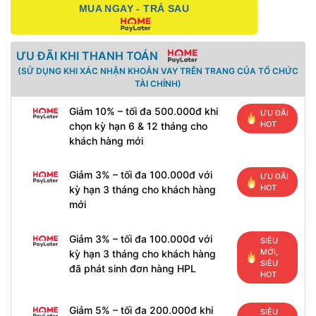
MUA NGAY - TRẢ SAU
ƯU ĐÃI KHI THANH TOÁN
(SỬ DỤNG KHI XÁC NHẬN KHOẢN VAY TRÊN TRANG CỦA TỔ CHỨC
TÀI CHÍNH)
Giảm 10% – tối đa 500.000đ khi
ƯU ĐÃI
HOT
chọn kỳ hạn 6 & 12 tháng cho
khách hàng mới
Giảm 3% – tối đa 100.000đ với
ƯU ĐÃI
HOT
kỳ hạn 3 tháng cho khách hàng
mới
Giảm 3% – tối đa 100.000đ với
SIÊU
MỚI,
kỳ hạn 3 tháng cho khách hàng
SIÊU
đã phát sinh đơn hàng HPL
HOT
Giảm 5% – tối đa 200.000đ khi
SIÊU