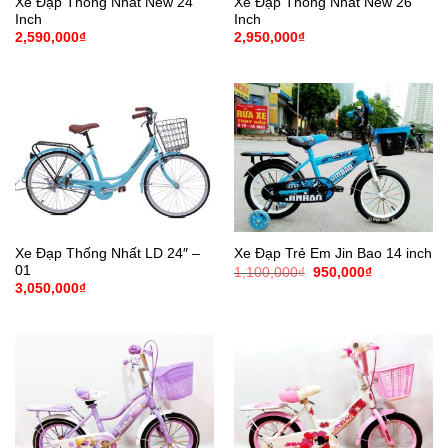
Xe Đạp Thống Nhất New 24
Xe Đạp Thống Nhất New 26
Inch
Inch
2,590,000
₫
2,950,000
₫
Xe Đạp Thống Nhất LD 24″ –
Xe Đạp Trẻ Em Jin Bao 14 inch
01
Giá
Giá
1,100,000
₫
950,000
₫
gốc
hiện
3,050,000
₫
là:
tại
1,100,000₫.
là:
950,000₫.