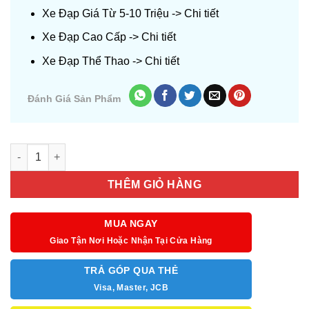
Xe Đạp Giá Từ 5-10 Triệu ->
Chi tiết
Xe Đạp Cao Cấp ->
Chi tiết
Xe Đạp Thể Thao ->
Chi tiết
Đánh Giá Sản Phẩm
Số lượng
THÊM GIỎ HÀNG
MUA NGAY
Giao Tận Nơi Hoặc Nhận Tại Cửa Hàng
TRẢ GÓP QUA THẺ
Visa, Master, JCB