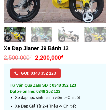
Xe Đạp Jianer J9 Bánh 12
Giá
Giá
2,500,000
2,200,000
₫
₫
gốc
hiện
là:
tại
GỌI: 0348 352 123
2,500,000₫.
là:
2,200,000₫.
Tư Vấn Qua Zalo SĐT: 0348 352 123
Đặt xe online: 0348 352 123
Xe đạp học sinh - sinh viên ->
Chi tiết
Xe Đạp Giá Từ 2-4 Triệu ->
Chi tiết