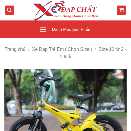
Bỏ
qua
nội
dung
Danh Mục Sản Phẩm
Trang chủ
/
Xe Đạp Trẻ Em ( Chọn Size )
/
Size 12 từ 2 -
5 tuổi