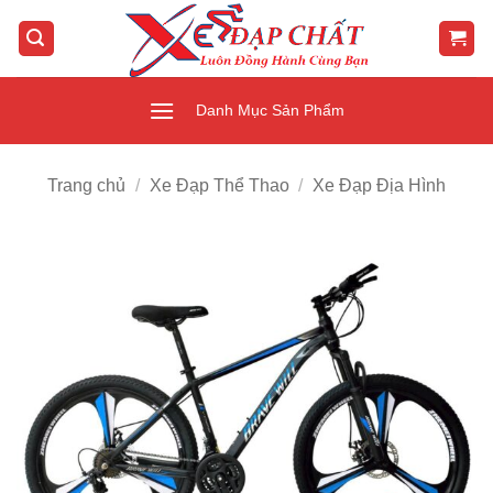
Bỏ
qua
nội
dung
Danh Mục Sản Phẩm
Trang chủ
/
Xe Đạp Thể Thao
/
Xe Đạp Địa Hình