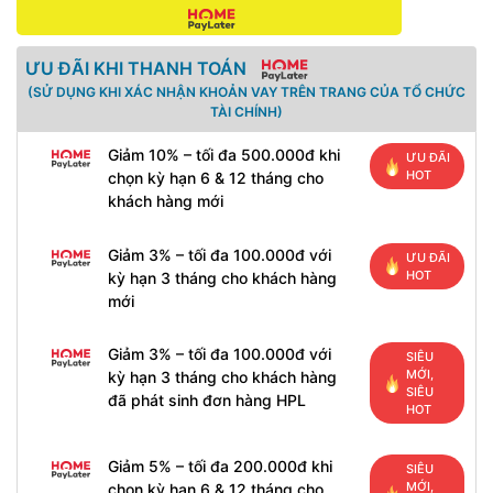
ƯU ĐÃI KHI THANH TOÁN
(SỬ DỤNG KHI XÁC NHẬN KHOẢN VAY TRÊN TRANG CỦA TỔ CHỨC
TÀI CHÍNH)
Giảm 10% – tối đa 500.000đ khi
ƯU ĐÃI
HOT
chọn kỳ hạn 6 & 12 tháng cho
khách hàng mới
Giảm 3% – tối đa 100.000đ với
ƯU ĐÃI
HOT
kỳ hạn 3 tháng cho khách hàng
mới
Giảm 3% – tối đa 100.000đ với
SIÊU
MỚI,
kỳ hạn 3 tháng cho khách hàng
SIÊU
đã phát sinh đơn hàng HPL
HOT
Giảm 5% – tối đa 200.000đ khi
SIÊU
MỚI,
chọn kỳ hạn 6 & 12 tháng cho