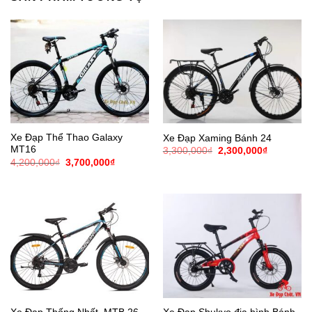
Xe Đạp Thể Thao Galaxy
Xe Đạp Xaming Bánh 24
MT16
Giá
Giá
3,300,000
₫
2,300,000
₫
gốc
hiện
Giá
Giá
4,200,000
₫
3,700,000
₫
là:
tại
gốc
hiện
3,300,000₫.
là:
là:
tại
2,300,000
4,200,000₫.
là:
3,700,000₫.