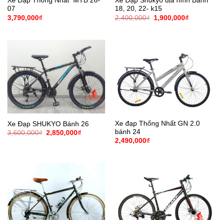
Xe Đạp Thống Nhất MTB 26-
Xe Đạp Shukyo địa hình Bánh
07
18, 20, 22- k15
Giá
Giá
3,790,000
₫
2,400,000
₫
1,900,000
₫
gốc
hiện
là:
tại
2,400,000₫.
là:
1,900,000
Xe đạp Thống Nhất GN 2.0
Xe Đạp SHUKYO Bánh 26
bánh 24
Giá
Giá
3,600,000
₫
2,850,000
₫
gốc
hiện
2,490,000
₫
là:
tại
3,600,000₫.
là:
2,850,000₫.