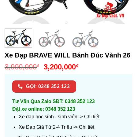
Xe Đạp BRAVE WILL Bánh Đúc Vành 26
Giá
Giá
3,900,000
3,200,000
₫
₫
gốc
hiện
là:
tại
GỌI: 0348 352 123
3,900,000₫.
là:
3,200,000₫.
Tư Vấn Qua Zalo SĐT: 0348 352 123
Đặt xe online: 0348 352 123
Xe đạp học sinh - sinh viên ->
Chi tiết
Xe Đạp Giá Từ 2-4 Triệu ->
Chi tiết