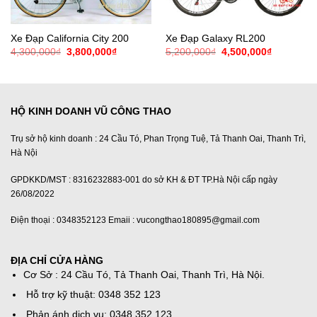
Xe Đạp California City 200
Xe Đạp Galaxy RL200
Giá
Giá
Giá
Giá
4,300,000
₫
3,800,000
₫
5,200,000
₫
4,500,000
₫
gốc
hiện
gốc
hiện
là:
tại
là:
tại
4,300,000₫.
là:
5,200,000₫.
là:
3,800,000₫.
4,500,000
HỘ KINH DOANH VŨ CÔNG THAO
Trụ sở hộ kinh doanh : 24 Cầu Tó, Phan Trọng Tuệ, Tả Thanh Oai, Thanh Trì,
Hà Nội
GPDKKD/MST : 8316232883-001 do sở KH & ĐT TP.Hà Nội cấp ngày
26/08/2022
Điện thoại : 0348352123 Emaii : vucongthao180895@gmail.com
ĐỊA CHỈ CỬA HÀNG
Cơ Sở : 24 Cầu Tó, Tả Thanh Oai, Thanh Trì, Hà Nội.
Hỗ trợ kỹ thuật: 0348 352 123
Phản ánh dịch vụ: 0348 352 123