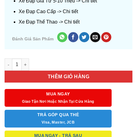
Xe Đạp Giá Từ 5-10 Triệu ->
Chi tiết
Xe Đạp Cao Cấp ->
Chi tiết
Xe Đạp Thể Thao ->
Chi tiết
Đánh Giá Sản Phẩm
Số lượng
THÊM GIỎ HÀNG
MUA NGAY
Giao Tận Nơi Hoặc Nhận Tại Cửa Hàng
TRẢ GÓP QUA THẺ
Visa, Master, JCB
MUA NGAY - TRẢ SAU