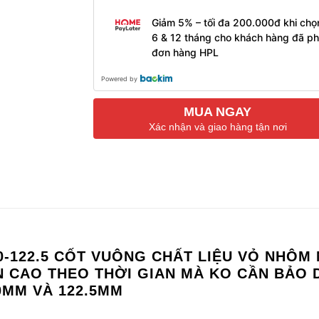
Giảm 5% – tối đa 200.000đ khi chọ
6 & 12 tháng cho khách hàng đã ph
đơn hàng HPL
Powered by
MUA NGAY
Xác nhận và giao hàng tận nơi
0-122.5 CỐT VUÔNG CHẤT LIỆU VỎ NHÔM 
ỀN CAO THEO THỜI GIAN MÀ KO CẦN BẢO
20MM VÀ 122.5MM