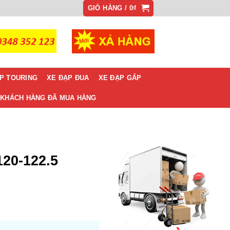
GIỎ HÀNG /
0
₫
P TOURING
XE ĐẠP ĐUA
XE ĐẠP GẤP
KHÁCH HÀNG ĐÃ MUA HÀNG
20-122.5