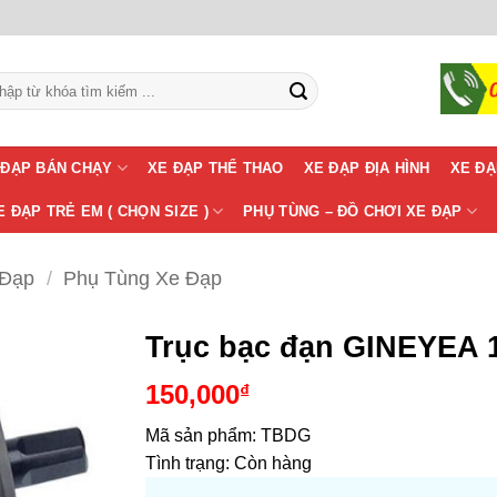
m:
 ĐẠP BÁN CHẠY
XE ĐẠP THỂ THAO
XE ĐẠP ĐỊA HÌNH
XE ĐẠ
E ĐẠP TRẺ EM ( CHỌN SIZE )
PHỤ TÙNG – ĐỒ CHƠI XE ĐẠP
 Đạp
/
Phụ Tùng Xe Đạp
Trục bạc đạn GINEYEA 1
150,000
₫
Mã sản phẩm:
TBDG
Tình trạng:
Còn hàng