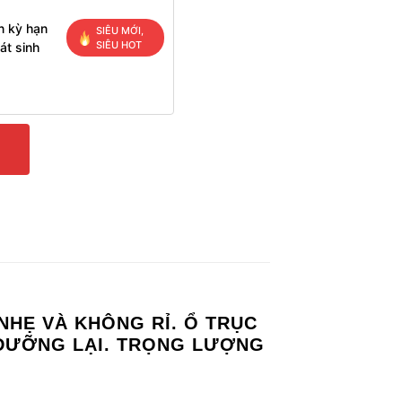
n kỳ hạn
SIÊU MỚI,
SIÊU HOT
át sinh
NHẸ VÀ KHÔNG RỈ. Ổ TRỤC
 DƯỠNG LẠI. TRỌNG LƯỢNG