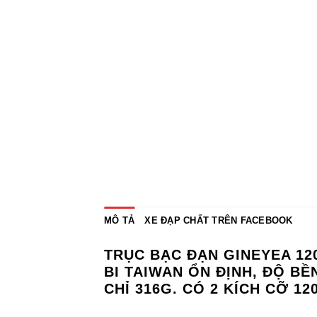
MÔ TẢ
XE ĐẠP CHẤT TRÊN FACEBOOK
TRỤC BẠC ĐẠN GINEYEA 12
BI TAIWAN ỔN ĐỊNH, ĐỘ B
CHỈ 316G. CÓ 2 KÍCH CỠ 1