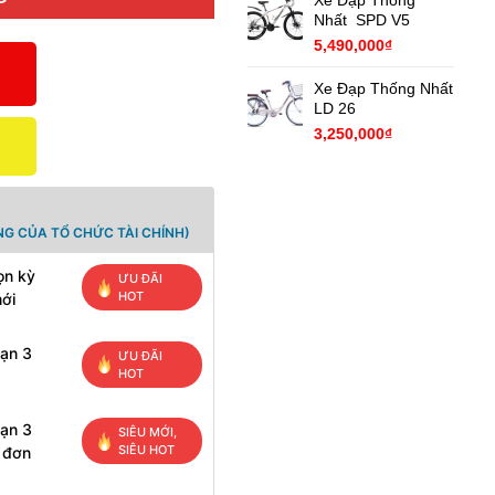
Xe Đạp Thống
Nhất SPD V5
5,490,000
₫
Xe Đạp Thống Nhất
LD 26
3,250,000
₫
G CỦA TỔ CHỨC TÀI CHÍNH)
ọn kỳ
ƯU ĐÃI
HOT
mới
hạn 3
ƯU ĐÃI
HOT
hạn 3
SIÊU MỚI,
SIÊU HOT
h đơn