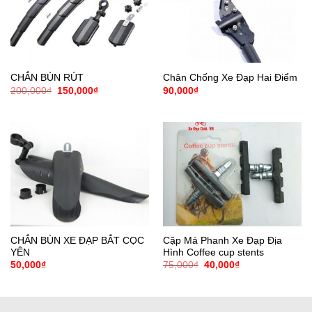
CHẮN BÙN RÚT
Chân Chống Xe Đạp Hai Điểm
Giá
Giá
200,000
₫
150,000
₫
90,000
₫
gốc
hiện
là:
tại
200,000₫.
là:
150,000₫.
CHẮN BÙN XE ĐẠP BẮT CỌC
Cặp Má Phanh Xe Đạp Địa
YÊN
Hình Coffee cup stents
Giá
Giá
50,000
₫
75,000
₫
40,000
₫
gốc
hiện
là:
tại
75,000₫.
là:
40,000₫.