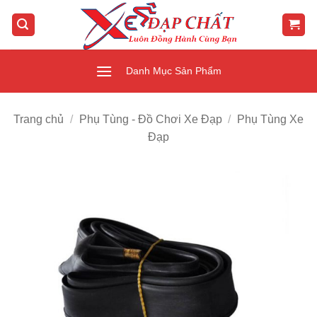
Bỏ
qua
nội
dung
Danh Mục Sản Phẩm
Trang chủ
/
Phụ Tùng - Đồ Chơi Xe Đạp
/
Phụ Tùng Xe
Đạp