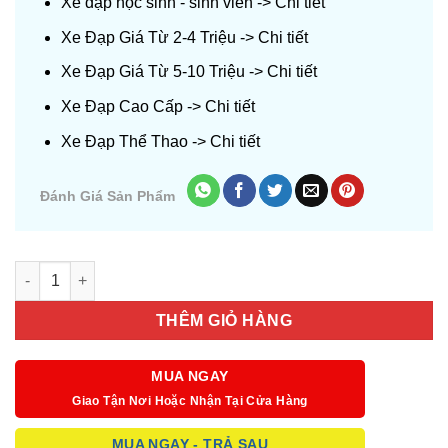
Xe đạp học sinh - sinh viên ->
Chi tiết
Xe Đạp Giá Từ 2-4 Triệu ->
Chi tiết
Xe Đạp Giá Từ 5-10 Triệu ->
Chi tiết
Xe Đạp Cao Cấp ->
Chi tiết
Xe Đạp Thể Thao ->
Chi tiết
Đánh Giá Sản Phẩm
Số lượng
THÊM GIỎ HÀNG
MUA NGAY
Giao Tận Nơi Hoặc Nhận Tại Cửa Hàng
MUA NGAY - TRẢ SAU