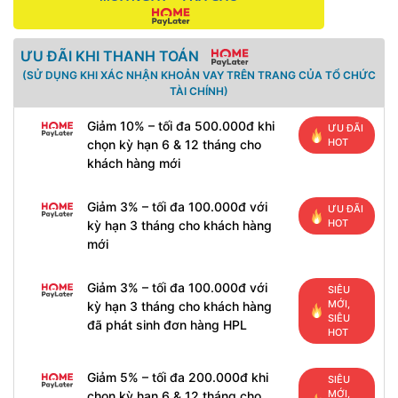
ƯU ĐÃI KHI THANH TOÁN
(SỬ DỤNG KHI XÁC NHẬN KHOẢN VAY TRÊN TRANG CỦA TỔ CHỨC
TÀI CHÍNH)
Giảm 10% – tối đa 500.000đ khi
ƯU ĐÃI
HOT
chọn kỳ hạn 6 & 12 tháng cho
khách hàng mới
Giảm 3% – tối đa 100.000đ với
ƯU ĐÃI
HOT
kỳ hạn 3 tháng cho khách hàng
mới
Giảm 3% – tối đa 100.000đ với
SIÊU
MỚI,
kỳ hạn 3 tháng cho khách hàng
SIÊU
đã phát sinh đơn hàng HPL
HOT
Giảm 5% – tối đa 200.000đ khi
SIÊU
MỚI,
chọn kỳ hạn 6 & 12 tháng cho