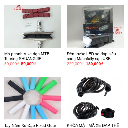
80,000₫.
là:
50,000₫.
Má phanh V xe đạp MTB
Đèn trước LED xe đạp siêu
Touring SHUANGJIE
sáng Machfally sạc USB
Giá
Giá
Giá
Giá
80,000
₫
50,000
₫
220,000
₫
180,000
₫
gốc
hiện
gốc
hiện
là:
tại
là:
tại
80,000₫.
là:
220,000₫.
là:
50,000₫.
180,000₫.
KHÓA MẬT MÃ XE ĐẠP THỂ
Tay Nắm Xe Đạp Fixed Gear