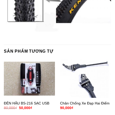
SẢN PHẨM TƯƠNG TỰ
ĐÈN HẬU BS-216 SẠC USB
Chân Chống Xe Đạp Hai Điểm
Giá
Giá
80,000
₫
50,000
₫
90,000
₫
gốc
hiện
là:
tại