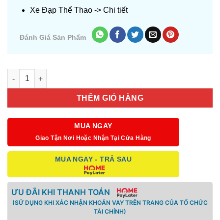
Xe Đạp Thể Thao ->
Chi tiết
Đánh Giá Sản Phẩm
Số lượng
THÊM GIỎ HÀNG
MUA NGAY
Giao Tận Nơi Hoặc Nhận Tại Cửa Hàng
MUA NGAY - TRẢ SAU
ƯU ĐÃI KHI THANH TOÁN
(SỬ DỤNG KHI XÁC NHẬN KHOẢN VAY TRÊN TRANG CỦA TỔ CHỨC
TÀI CHÍNH)