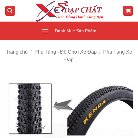
Bỏ
qua
nội
dung
Danh Mục Sản Phẩm
Trang chủ
/
Phụ Tùng - Đồ Chơi Xe Đạp
/
Phụ Tùng Xe
Đạp