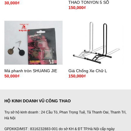
THAO TONYON 5 SỐ
30,000
₫
150,000
₫
Má phanh tròn SHUANG JIE
Giá Chống Xe Chữ L
50,000
₫
150,000
₫
HỘ KINH DOANH VŨ CÔNG THAO
Trụ sở hộ kinh doanh : 24 Cầu Tó, Phan Trọng Tuệ, Tả Thanh Oai, Thanh Trì,
Hà Nội
GPDKKD/MST : 8316232883-001 do sở KH & ĐT TP.Hà Nội cấp ngày