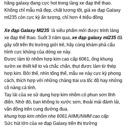
hãng galaxy đang cực hot trong làng xe đạp thể thao.
Không chỉ mẫu mã đẹp, chất lượng tốt, giá xe đạp Galaxy
ml235 còn cực kỳ ấn tượng, chỉ hơn 4 triệu đồng
Xe đạp Galaxy Ml235
là siêu phẩm mới được trình làng
xe đạp thể thao. Suốt 3 năm qua,
xe đạp galaxy ml235
đã
gây sốt trên thị trường giới trẻ, hãy cùng khám phá cấu
hình cực khủng của dòng xe này.
Được làm từ nhôm hợp kim cao cấp 6061, ống khung
sườn xe thiết kế to và chắc chắn, thụt được làm từ thép
hợp kim. Bởi thế, nhìn tổng thể, mẫu xe này cực kỳ phong
cách, thích hợp với những chàng trai ưa tốc độ hay những
cô nàng cá tính.
Tay lái của xe sử dụng hợp kim nhôm có phun sơn tĩnh
điện. Nhờ đó, bạn không lo xước sơn, thoải mái đánh lái,
vận động trên cung đường đua.
khung hợp kim nhôm nhẹ 6061 AlIMUNMM cao cấp
Sức hút lớn của xe đạp Galaxy trên thị trường