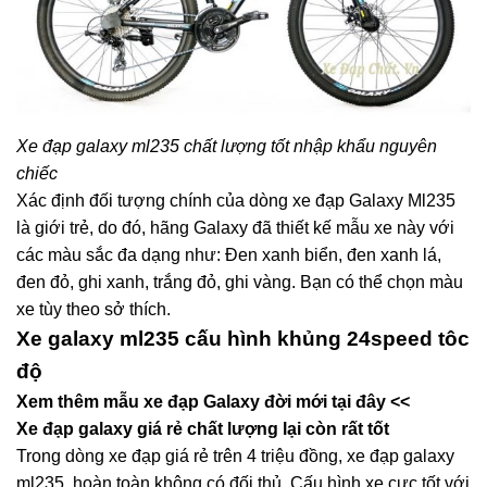
Xe đạp galaxy ml235 chất lượng tốt nhập khẩu nguyên
chiếc
Xác định đối tượng chính của dòng xe đạp Galaxy Ml235
là giới trẻ, do đó, hãng Galaxy đã thiết kế mẫu xe này với
các màu sắc đa dạng như: Đen xanh biển, đen xanh lá,
đen đỏ, ghi xanh, trắng đỏ, ghi vàng. Bạn có thể chọn màu
xe tùy theo sở thích.
Xe galaxy ml235 cấu hình khủng 24speed tôc
độ
Xem thêm mẫu xe đạp Galaxy đời mới tại đây <<
Xe đạp galaxy giá rẻ chất lượng lại còn rất tốt
Trong dòng xe đạp giá rẻ trên 4 triệu đồng, xe đạp galaxy
ml235 hoàn toàn không có đối thủ. Cấu hình xe cực tốt với