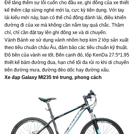
Để tăng thêm sự lôi cuốn cho đầu xe, ghi đông của xe thiết
kế thêm cặp sừng nghé mới lạ, cực kỳ tiện dụng. Với tay
lái kiểu mới này, bạn có thể chủ động đánh lái, điều khiển
đường đi của xe mà không cần nắm tay quá chắc. Thậm
chí, chỉ cần đặt tay lên ghi đông xe và di chuyển.
Vành Bánh xe sử dụng vành nhôm hợp kim 2 lớp sản xuất
theo tiêu chuẩn châu Âu, đảm bảo các tiêu chuẩn kỹ thuật.
Độ bền của vành xe tốt. Bên cạnh đó, lốp KenDa 27.5*1.95
thiết kế bám đường đua, hạn chế tối đa rủi ro khi di chuyển
trên đường mưa, đường đèo dốc hay đường xấu.
Xe đạp Galaxy Ml235 trẻ trung, phong cách